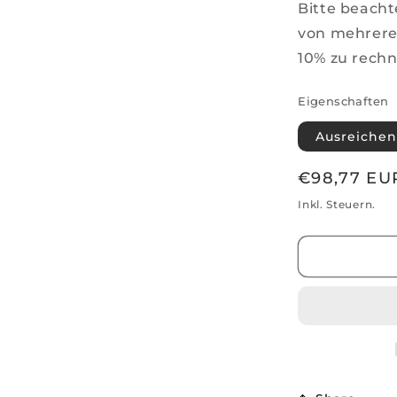
Bitte beacht
von mehreren
10% zu rechn
Eigenschaften
Ausreichen
Normaler
€98,77 EU
Preis
Inkl. Steuern.