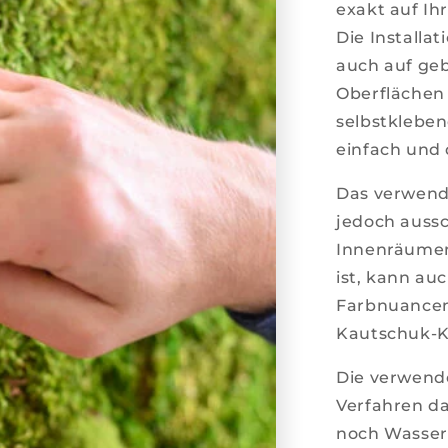
exakt auf I
Die Installat
auch auf ge
Oberflächen 
selbstkleben
einfach und
Das verwende
jedoch aussc
Innenräumen
ist, kann au
Farbnuancen
Kautschuk-K
Die verwend
Verfahren da
noch Wasser