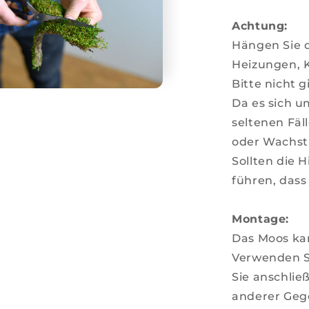
Achtung:
Hängen Sie d
Heizungen, 
Bitte nicht 
Da es sich u
seltenen Fäl
oder Wachs
Sollten die 
führen, dass
Montage:
Das Moos ka
Verwenden S
Sie anschli
anderer Geg