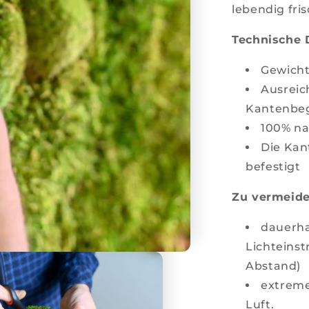
lebendig fri
Technische D
Gewicht:
Ausreic
Kantenbe
100% na
Die Kan
befestigt
Zu vermeide
dauerha
Lichteinst
Abstand)
extreme
Luft.