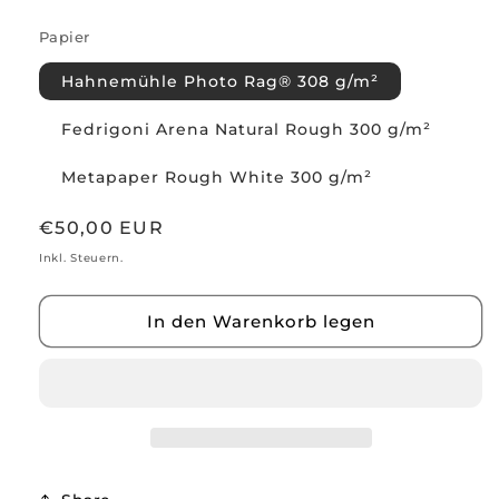
Papier
Hahnemühle Photo Rag® 308 g/m²
Fedrigoni Arena Natural Rough 300 g/m²
Metapaper Rough White 300 g/m²
Normaler
€50,00 EUR
Preis
Inkl. Steuern.
In den Warenkorb legen