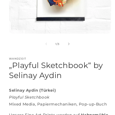
Medien
1
in
von
1
/
3
Modal
öffnen
WANDZEIT
„Playful Sketchbook“ by
Selinay Aydin
Selinay Aydin (Türkei)
Playful Sketchbook
Mixed Media, Papiermechaniken, Pop-up-Buch
Unsere Fine Art Prints werden auf
Hahnemühle