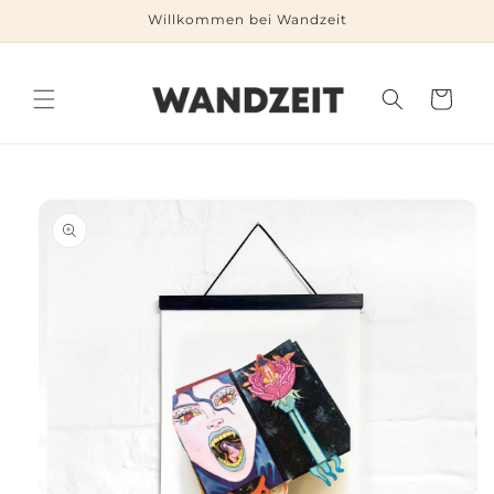
Direkt
Willkommen bei Wandzeit
zum
Inhalt
Warenkorb
duktinformationen
ingen