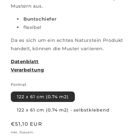
Mustern aus.
Buntschiefer
flexibel
Da es sich um ein echtes Naturstein Produkt
handelt, können die Muster variieren.
Datenblatt
Verarbeitung
Format
122 x 61 cm (0.74 m2)
122 x 61 cm (0.74 m2) - selbstklebend
Normaler
€51,10 EUR
Preis
Inkl. Steuern.