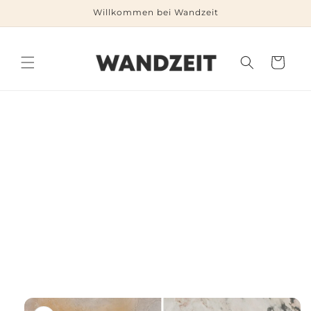
Direkt
Willkommen bei Wandzeit
zum
Inhalt
Warenkorb
duktinformationen
ingen