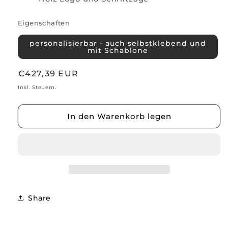
Eigenschaften
personalisierbar - auch selbstklebend und
mit Schablone
Normaler
€427,39 EUR
Preis
Inkl. Steuern.
In den Warenkorb legen
Share