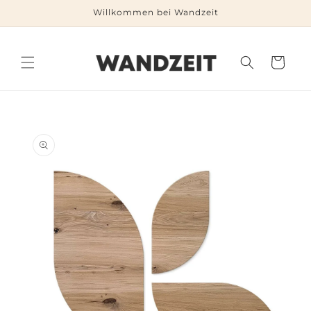
Direkt
Willkommen bei Wandzeit
zum
Inhalt
Warenkorb
duktinformationen
ingen