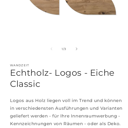
Medien
1
in
von
1
/
3
Modal
öffnen
WANDZEIT
Echtholz- Logos - Eiche
Classic
Logos aus Holz liegen voll im Trend und können
in verschiedensten Ausführungen und Varianten
geliefert werden - für Ihre Innenraumwerbung -
Kennzeichnungen von Räumen - oder als Deko.