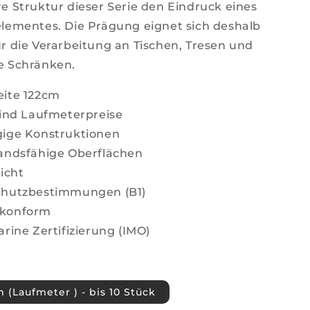
e Struktur dieser Serie den Eindruck eines
lementes. Die Prägung eignet sich deshalb
r die Verarbeitung an Tischen, Tresen und
e Schränken.
ite 122cm
sind Laufmeterpreise
ige Konstruktionen
andsfähige Oberflächen
icht
chutzbestimmungen (B1)
konform
rine Zertifizierung (IMO)
m (Laufmeter ) - bis 10 Stück