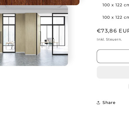
100 x 122 c
100 x 122 c
Normaler
€73,86 EU
Preis
Inkl. Steuern.
Share