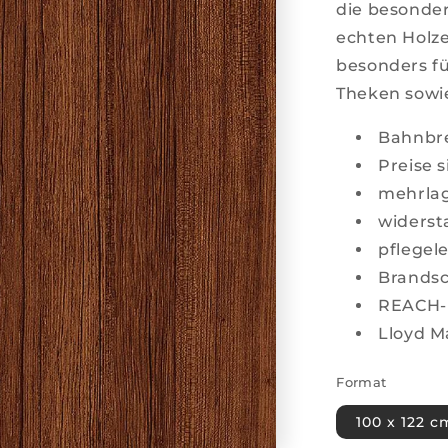
die besonder
echten Holze
besonders fü
Theken sowi
Bahnbre
Preise 
mehrlag
widerst
pflegele
Brands
REACH-
Lloyd Ma
Format
100 x 122 c